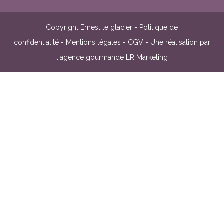
Copyright
Ernest le glacier
-
Politique de
confidentialité
-
Mentions légales
-
CGV
-
Une réalisation par
l'agence gourmande LR Marketing