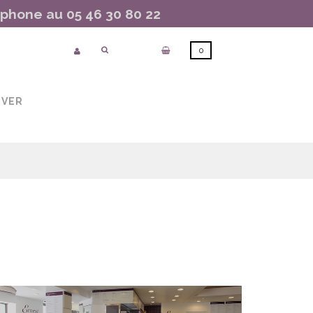
hone au 05 46 30 80 22
0
UVER
e