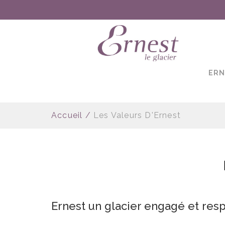
ساعات ماركة مقلدة
super clone watches
ERN
Accueil
/
Les Valeurs D'Ernest
Ernest un glacier engagé et res