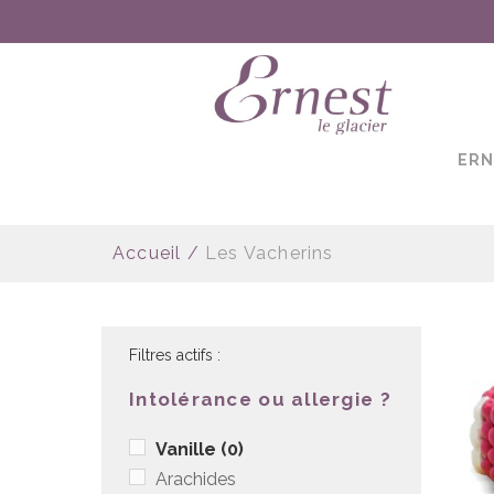
ساعات ماركة مقلدة
super clone watches
ERN
Accueil
/
Les Vacherins
Filtres actifs :
Intolérance ou allergie ?
Vanille
(0)
Arachides