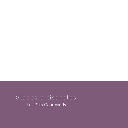
Glaces artisanales
Les P'tits Gourmands