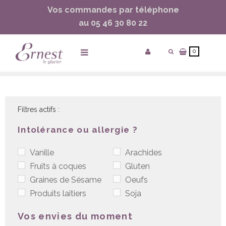
Vos commandes par téléphone
ساعات ماركة مقلدة
super clone watches
au 05 46 30 80 22
0
Accueil
/
P'tits Gourmands
Filtres actifs :
Intolérance ou allergie ?
Vanille
Arachides
Fruits à coques
Gluten
Graines de Sésame
Oeufs
Produits laitiers
Soja
Vos envies du moment