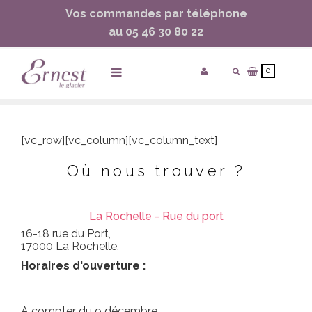
Vos commandes par téléphone
ساعات ماركة مقلدة
super clone watches
au 05 46 30 80 22
0
Accueil
/
Nos Boutiques
[vc_row][vc_column][vc_column_text]
Où nous trouver ?
La Rochelle - Rue du port
16-18 rue du Port,
17000 La Rochelle.
Horaires d'ouverture :
A compter du 9 décembre