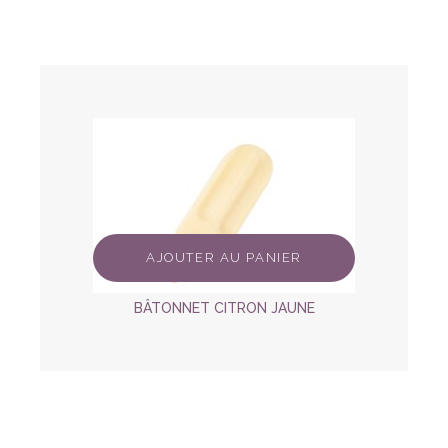
IER
AJOUTER AU PANIER
AJ
COCO
BÂTONNET CITRON JAUNE