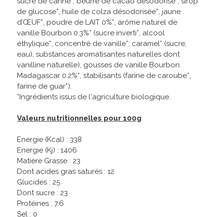
sucre de canne*, beurre de cacao désodorisé*, sirop
de glucose*, huile de colza désodorisée*, jaune
d’ŒUF*, poudre de LAIT 0%*, arôme naturel de
vanille Bourbon 0.3%* (sucre inverti*, alcool
éthylique*, concentré de vanille*, caramel* (sucre,
eau), substances aromatisantes naturelles dont
vanilline naturelle), gousses de vanille Bourbon
Madagascar 0.2%*, stabilisants (farine de caroube*,
farine de guar*).
*Ingrédients issus de l'agriculture biologique.
Valeurs nutritionnelles pour 100g
Energie (Kcal) : 338
Energie (Kj) : 1406
Matière Grasse : 23
Dont acides gras saturés : 12
Glucides : 25
Dont sucre : 23
Protéines : 7.6
Sel : 0