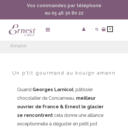
Vos commandes par téléphone
ساعات ماركة مقلدة
super clone watches
au 05 46 30 80 22
0
Accueil
/
Un P’tit Gourmand Au Kouign
Amann
Un p’tit gourmand au kouign amann
Quand
Georges Larnicol
, pâtissier
chocolatier de Concarneau,
meilleur
ouvrier de France & Ernest le glacier
se rencontrent
cela donne une alliance
exceptionnelle à déguster en petit pot